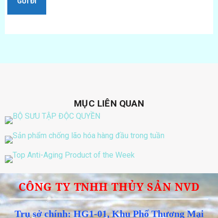
MỤC LIÊN QUAN
CÔNG TY TNHH THỦY SẢN NVD
Trụ sở chính: HG1-01, Khu Phố Thương Mại