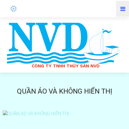
C
Ô
N
G
T
Y
T
N
H
H
T
H
Ủ
Y
S
Ả
N
N
V
D
QUẦN ÁO VÀ KHÔNG HIỂN THỊ